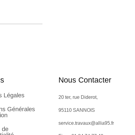
es
Nous Contacter
s Légales
20 ter, rue Diderot,
ons Générales
95110 SANNOIS
tion
service.travaux@allia95.fr
e de
ialité