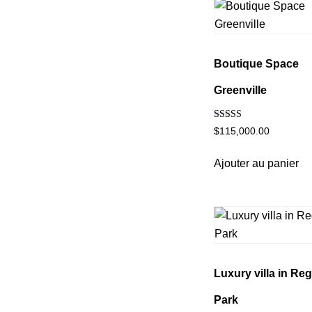
Boutique Space
Greenville
Note
$
115,000.00
5.00
sur 5
Ajouter au panier
Luxury villa in Re
Park