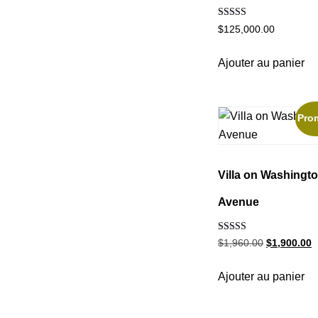
Note
$
125,000.00
5.00
sur 5
Ajouter au panier
Pro
Villa on Washingt
Avenue
Note
$
1,960.00
$
1,900.00
5.00
sur 5
Ajouter au panier