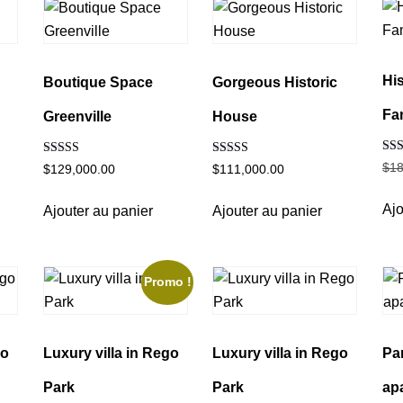
Hi
Boutique Space
Gorgeous Historic
Fam
Greenville
House
Not
Note
Note
$
18
$
129,000.00
$
111,000.00
5.0
5.00
5.00
sur 
sur 5
sur 5
Ajo
Ajouter au panier
Ajouter au panier
Promo !
go
Luxury villa in Rego
Luxury villa in Rego
Pa
Park
Park
ap