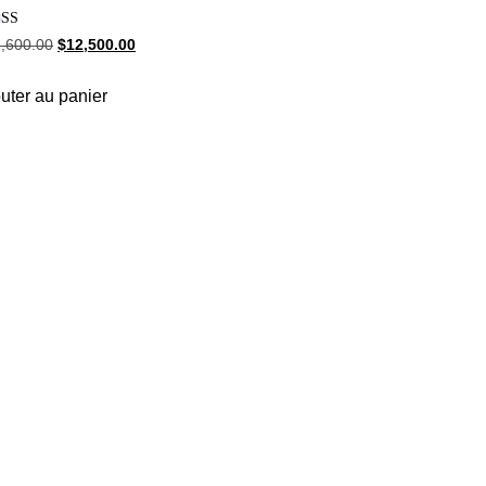
e
,600.00
$
12,500.00
0
5
uter au panier