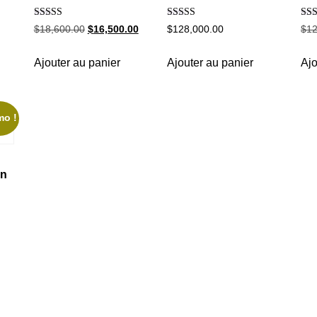
Note
Note
Not
$
18,600.00
$
16,500.00
$
128,000.00
$
12
5.00
5.00
5.0
sur 5
sur 5
sur 
Ajouter au panier
Ajouter au panier
Ajo
mo !
on