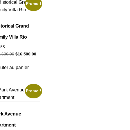
Promo !
storical Grand
ily Villa Rio
e
,600.00
$
16,500.00
0
5
uter au panier
Promo !
rk Avenue
artment