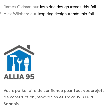
James Oldman
sur
Inspiring design trends this fall
Alex Wilshere
sur
Inspiring design trends this fall
Votre partenaire de confiance pour tous vos projets
de construction, rénovation et travaux BTP à
Sannois