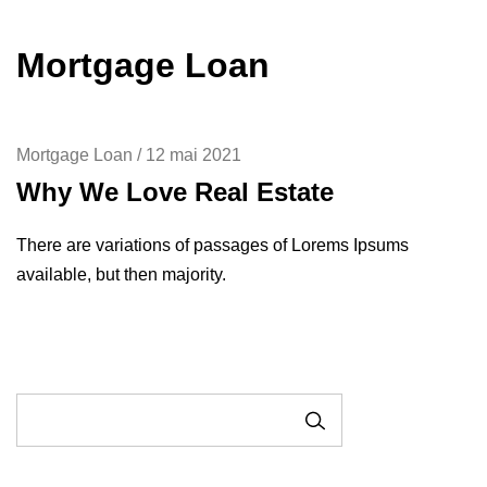
Mortgage Loan
Mortgage Loan
/
12 mai 2021
Why We Love Real Estate
There are variations of passages of Lorems Ipsums
available, but then majority.
RECHERCHER