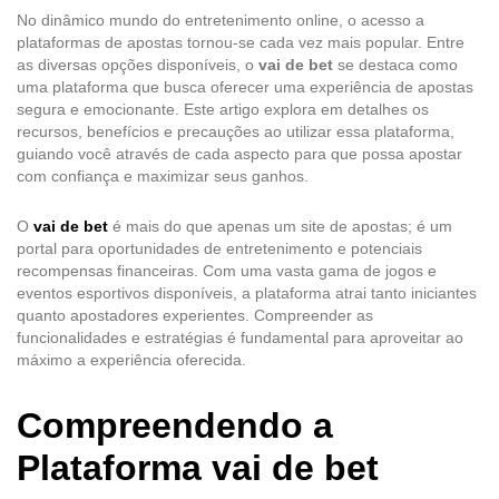
No dinâmico mundo do entretenimento online, o acesso a
plataformas de apostas tornou-se cada vez mais popular. Entre
as diversas opções disponíveis, o
vai de bet
se destaca como
uma plataforma que busca oferecer uma experiência de apostas
segura e emocionante. Este artigo explora em detalhes os
recursos, benefícios e precauções ao utilizar essa plataforma,
guiando você através de cada aspecto para que possa apostar
com confiança e maximizar seus ganhos.
O
vai de bet
é mais do que apenas um site de apostas; é um
portal para oportunidades de entretenimento e potenciais
recompensas financeiras. Com uma vasta gama de jogos e
eventos esportivos disponíveis, a plataforma atrai tanto iniciantes
quanto apostadores experientes. Compreender as
funcionalidades e estratégias é fundamental para aproveitar ao
máximo a experiência oferecida.
Compreendendo a
Plataforma vai de bet