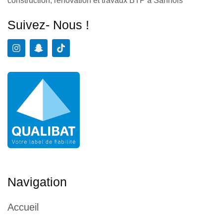
construction, rénovation et travaux BTP à Sannois
Suivez- Nous !
Navigation
Accueil