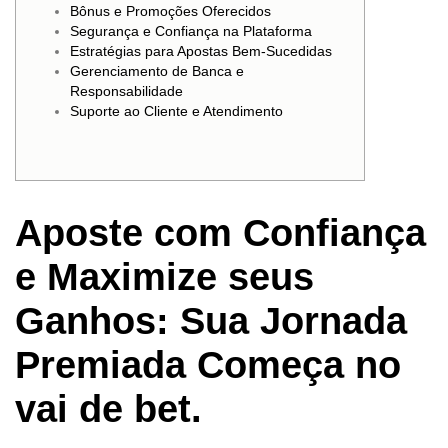
Bônus e Promoções Oferecidos
Segurança e Confiança na Plataforma
Estratégias para Apostas Bem-Sucedidas
Gerenciamento de Banca e
Responsabilidade
Suporte ao Cliente e Atendimento
Aposte com Confiança
e Maximize seus
Ganhos: Sua Jornada
Premiada Começa no
vai de bet.