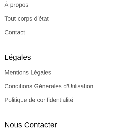
À propos
Tout corps d’état
Contact
Légales
Mentions Légales
Conditions Générales d’Utilisation
Politique de confidentialité
Nous Contacter