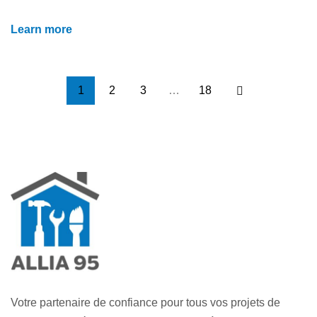
Learn more
1
2
3
…
18
Votre partenaire de confiance pour tous vos projets de