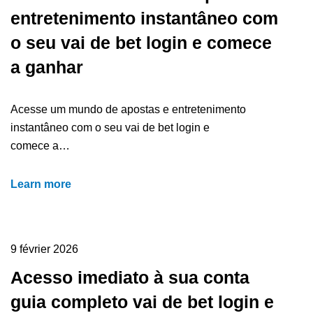
entretenimento instantâneo com
o seu vai de bet login e comece
a ganhar
Acesse um mundo de apostas e entretenimento
instantâneo com o seu vai de bet login e
comece a…
Learn more
9 février 2026
Acesso imediato à sua conta
guia completo vai de bet login e