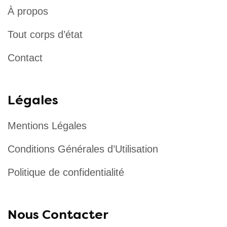
À propos
Tout corps d’état
Contact
Légales
Mentions Légales
Conditions Générales d’Utilisation
Politique de confidentialité
Nous Contacter