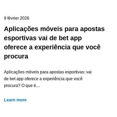
9 février 2026
Aplicações móveis para apostas
esportivas vai de bet app
oferece a experiência que você
procura
Aplicações móveis para apostas esportivas: vai
de bet app oferece a experiência que você
procura? O que é…
Learn more