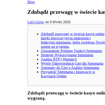
Blog
Zdobądź przewagę w świecie kas
Let's Grow
on 9 février 2026
Zdobądź przewagę w świecie kasyn online
dzięki innowacyjnym strategiom i
funkcjom spinmama, które zwiększą Twoje
szanse na wygraną.
Zrozumienie Podstaw Funkcji Spinmama
Strategie Wykorzystania Spinmama
Analiza RTP i Wariancji
Wybór Odpowiednich Gier dla Spinmama
Automaty do Gier a Analiza Spinmama
Przyszłość Spinmama i Innowacje w
Kasynach Online
Zdobądź przewagę w świecie kasyn onli
wygraną.