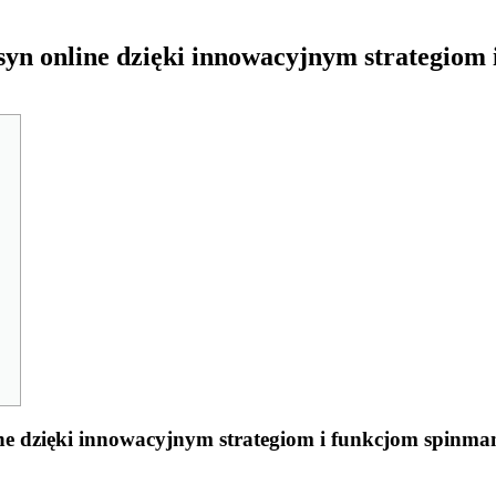
yn online dzięki innowacyjnym strategiom
ne dzięki innowacyjnym strategiom i funkcjom spinmam