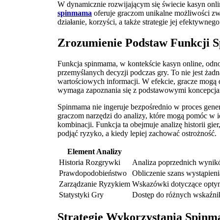
W dynamicznie rozwijającym się świecie kasyn onli
spinmama
oferuje graczom unikalne możliwości zwię
działanie, korzyści, a także strategie jej efektyw
Zrozumienie Podstaw Funkcji
Funkcja spinmama, w kontekście kasyn online, odn
przemyślanych decyzji podczas gry. To nie jest żadna
wartościowych informacji. W efekcie, gracze mogą d
wymaga zapoznania się z podstawowymi koncepcjami
Spinmama nie ingeruje bezpośrednio w proces gener
graczom narzędzi do analizy, które mogą pomóc w i
kombinacji. Funkcja ta obejmuje analizę historii 
podjąć ryzyko, a kiedy lepiej zachować ostrożność.
Element Analizy
Historia Rozgrywki
Analiza poprzednich wynikó
Prawdopodobieństwo
Obliczenie szans wystąpien
Zarządzanie Ryzykiem
Wskazówki dotyczące optyma
Statystyki Gry
Dostęp do różnych wskaźnik
Strategie Wykorzystania Spin