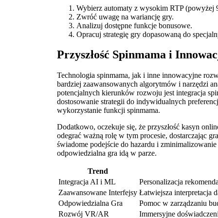
Wybierz automaty z wysokim RTP (powyżej 
Zwróć uwagę na wariancję gry.
Analizuj dostępne funkcje bonusowe.
Opracuj strategię gry dopasowaną do specjal
Przyszłość Spinmama i Innowac
Technologia spinmama, jak i inne innowacyjne rozwi
bardziej zaawansowanych algorytmów i narzędzi ana
potencjalnych kierunków rozwoju jest integracja s
dostosowanie strategii do indywidualnych preferenc
wykorzystanie funkcji spinmama.
Dodatkowo, oczekuje się, że przyszłość kasyn onli
odegrać ważną rolę w tym procesie, dostarczając gr
świadome podejście do hazardu i zminimalizowanie 
odpowiedzialna gra idą w parze.
Trend
Integracja AI i ML
Personalizacja rekomendacj
Zaawansowane Interfejsy
Łatwiejsza interpretacja 
Odpowiedzialna Gra
Pomoc w zarządzaniu budż
Rozwój VR/AR
Immersyjne doświadczen