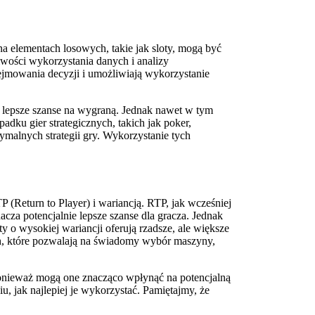
a elementach losowych, takie jak sloty, mogą być
żliwości wykorzystania danych i analizy
ejmowania decyzji i umożliwiają wykorzystanie
ą lepsze szanse na wygraną. Jednak nawet w tym
dku gier strategicznych, takich jak poker,
malnych strategii gry. Wykorzystanie tych
 (Return to Player) i wariancją. RTP, jak wcześniej
za potencjalnie lepsze szanse dla gracza. Jednak
o wysokiej wariancji oferują rzadsze, ale większe
ch, które pozwalają na świadomy wybór maszyny,
ponieważ mogą one znacząco wpłynąć na potencjalną
jak najlepiej je wykorzystać. Pamiętajmy, że