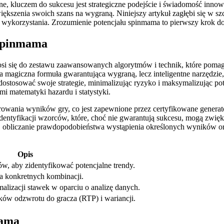
ne, kluczem do sukcesu jest strategiczne podejście i świadomość inno
kszenia swoich szans na wygraną. Niniejszy artykuł zagłębi się w szcze
nego wykorzystania. Zrozumienie potencjału spinmama to pierwszy kro
 Spinmama
osi się do zestawu zaawansowanych algorytmów i technik, które poma
 magiczna formuła gwarantująca wygraną, lecz inteligentne narzędzie, k
ostosować swoje strategie, minimalizując ryzyko i maksymalizując po
 matematyki hazardu i statystyki.
owania wyników gry, co jest zapewnione przez certyfikowane generat
dentyfikacji wzorców, które, choć nie gwarantują sukcesu, mogą zwię
gier, obliczanie prawdopodobieństwa wystąpienia określonych wyników 
Opis
w, aby zidentyfikować potencjalne trendy.
ia konkretnych kombinacji.
lizacji stawek w oparciu o analizę danych.
ów odzwrotu do gracza (RTP) i wariancji.
mama