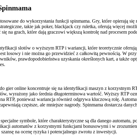
 Spinmama
osowane do wykorzystania funkcji spinmama. Gry, które opierają się n
strategiczne, takie jak poker, blackjack czy ruletka, oferują więcej mo
ię na grach, które dają graczowi większą kontrolę nad procesem pod
ikacji slotów o wyższym RTP i wariancji, które teoretycznie oferuj
est losowy i nie można go przewidzieć z całkowitą pewnością. W przypa
iwników, prawdopodobieństwa uzyskania określonych kart, a także opty
es.
 gier online koncentruje się na identyfikacji maszyn z korzystnym RTP
dów, wyrażony jako średnia długoterminowa wartość. Wyższy RTP oznac
 na RTP, ponieważ wariancja również odgrywa kluczową rolę. Automaty 
 zapewniają częstsze, ale mniejsze nagrody. Spinmama dostarcza dany
specjalne symbole, które charakterystyczne są dla danego automatu, 
acji automatów z korzystnymi funkcjami bonusowymi i w zrozumieniu, 
 szansę na ocenę ryzyka i potencjalnego zwrotu z inwestycji.