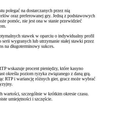
stu polegać na dostarczanych przez nią
h celów oraz preferowanej gry. Jedną z podstawowych
 może pomóc, nie jest ona w stanie przewidzieć
iem.
optymalnych stawek w oparciu o indywidualny profil
 serii wygranych lub utrzymanie stałej stawki przez
ans na długoterminowy sukces.
RTP wskazuje procent pieniędzy, które kasyno
st określa poziom ryzyka związanego z daną grą.
jąc RTP i wariancję różnych gier, gracz może wybrać
yzyjny.
h wartości, szczególnie w krótkim okresie czasu.
ste umiejętności i szczęście.