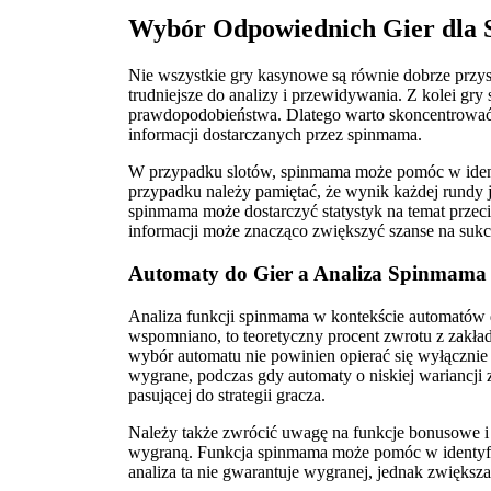
Wybór Odpowiednich Gier dla
Nie wszystkie gry kasynowe są równie dobrze przyst
trudniejsze do analizy i przewidywania. Z kolei gry 
prawdopodobieństwa. Dlatego warto skoncentrować s
informacji dostarczanych przez spinmama.
W przypadku slotów, spinmama może pomóc w identyf
przypadku należy pamiętać, że wynik każdej rundy j
spinmama może dostarczyć statystyk na temat przec
informacji może znacząco zwiększyć szanse na sukc
Automaty do Gier a Analiza Spinmama
Analiza funkcji spinmama w kontekście automatów do
wspomniano, to teoretyczny procent zwrotu z zakła
wybór automatu nie powinien opierać się wyłącznie
wygrane, podczas gdy automaty o niskiej wariancji
pasującej do strategii gracza.
Należy także zwrócić uwagę na funkcje bonusowe i 
wygraną. Funkcja spinmama może pomóc w identyfik
analiza ta nie gwarantuje wygranej, jednak zwiększa