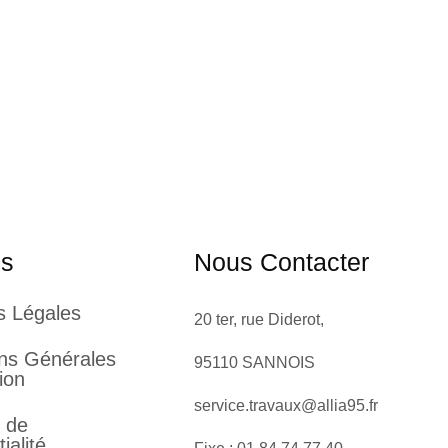
es
Nous Contacter
s Légales
20 ter, rue Diderot,
ons Générales
95110 SANNOIS
tion
service.travaux@allia95.fr
e de
ialité