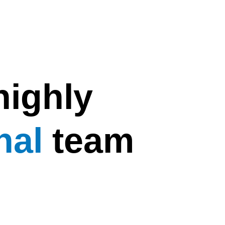
highly
nal
team