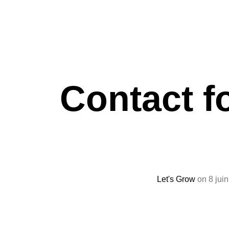
Contact f
Let's Grow
on 8 jui