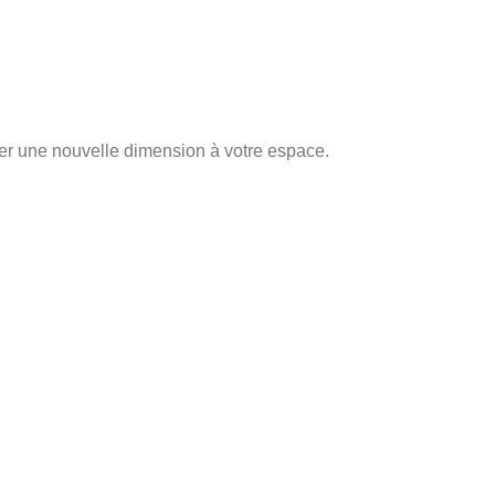
ner une nouvelle dimension à votre espace.
INSTALLATION
LIEU
Ponçage de sol
Paris