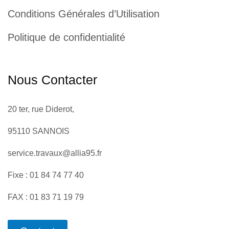
Conditions Générales d’Utilisation
Politique de confidentialité
Nous Contacter
20 ter, rue Diderot,
95110 SANNOIS
service.travaux@allia95.fr
Fixe : 01 84 74 77 40
FAX : 01 83 71 19 79