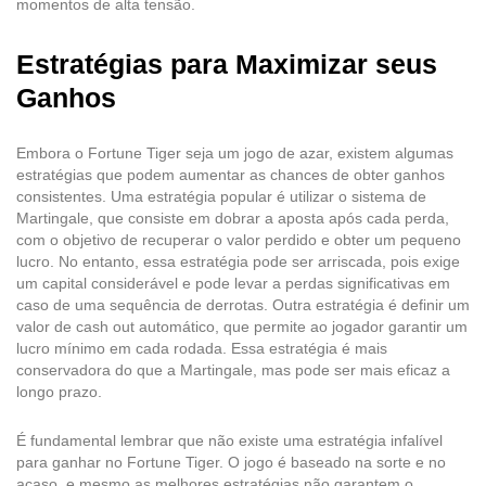
momentos de alta tensão.
Estratégias para Maximizar seus
Ganhos
Embora o Fortune Tiger seja um jogo de azar, existem algumas
estratégias que podem aumentar as chances de obter ganhos
consistentes. Uma estratégia popular é utilizar o sistema de
Martingale, que consiste em dobrar a aposta após cada perda,
com o objetivo de recuperar o valor perdido e obter um pequeno
lucro. No entanto, essa estratégia pode ser arriscada, pois exige
um capital considerável e pode levar a perdas significativas em
caso de uma sequência de derrotas. Outra estratégia é definir um
valor de cash out automático, que permite ao jogador garantir um
lucro mínimo em cada rodada. Essa estratégia é mais
conservadora do que a Martingale, mas pode ser mais eficaz a
longo prazo.
É fundamental lembrar que não existe uma estratégia infalível
para ganhar no Fortune Tiger. O jogo é baseado na sorte e no
acaso, e mesmo as melhores estratégias não garantem o