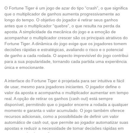
O Fortune Tiger é um jogo de azar do tipo “crash”, o que significa
que o multiplicador de ganhos aumenta progressivamente ao
longo do tempo. O objetivo do jogador é retirar seus ganhos
antes que o multiplicador “quebre”, o que resulta na perda da
aposta. A simplicidade da mecânica do jogo e a emoção de
acompanhar o multiplicador crescer são os principais atrativos do
Fortune Tiger. A dinâmica do jogo exige que os jogadores tomem
decisões rápidas e estratégicas, avaliando o risco e o potencial
de ganho a cada rodada. O aspecto imprevisível do jogo contribui
para a sua popularidade, tornando cada partida uma experiência
única e emocionante.
A interface do Fortune Tiger é projetada para ser intuitiva e fácil
de usar, mesmo para jogadores iniciantes. O jogador define o
valor da aposta e acompanha o multiplicador aumentar em tempo
real. A opção de retirar os ganhos (cash out) está sempre
disponível, permitindo que o jogador encerre a rodada a qualquer
momento e garanta o valor acumulado. O jogo também oferece
recursos adicionais, como a possibilidade de definir um valor
automático de cash out, que permite ao jogador automatizar suas
apostas e reduzir a necessidade de tomar decisões rápidas em