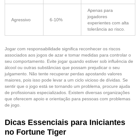
Apenas para
jogadores
Agressivo
6-10%
experientes com alta
tolerância ao risco.
Jogar com responsabilidade significa reconhecer os riscos
associados aos jogos de azar e tomar medidas para controlar o
seu comportamento. Evite jogar quando estiver sob influência de
álcool ou outras substâncias que possam prejudicar o seu
julgamento. Não tente recuperar perdas apostando valores
maiores, pois isso pode levar a um ciclo vicioso de dívidas. Se
sentir que o jogo está se tornando um problema, procure ajuda
de profissionais especializados. Existem diversas organizações
que oferecem apoio e orientação para pessoas com problemas
de jogo.
Dicas Essenciais para Iniciantes
no Fortune Tiger