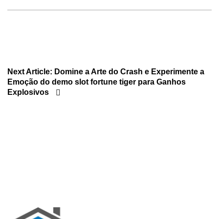
Next Article:
Domine a Arte do Crash e Experimente a
Emoção do demo slot fortune tiger para Ganhos
Explosivos