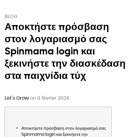
BLOG
Αποκτήστε πρόσβαση
στον λογαριασμό σας
Spinmama login και
ξεκινήστε την διασκέδαση
στα παιχνίδια τύχ
Let's Grow
on 9 février 2026
Αποκτήστε πρόσβαση στον λογαριασμό σας
Spinmama login και ξεκινήστε την