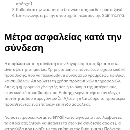
υπάρχει).
Καθαρίστε την cache του browser σας και δοκιμάστε ξανά.
Επικοινωνήστε με την υποστήριξη πελατών της Spinmama.
Μέτρα ασφαλείας κατά την
σύνδεση
Η ασφάλεια κατά τη σύνδεση στον λογαριασμό σας Spinmama
είναι υψίστης σημασίας. Χρησιμοποιήστε πάντα έναν ισχυρό κωδικό
πρόσβασης, που να περιλαμβάνει συνδυασμό γραμμάτων, αριθμών
και συμβόλων. Αποφύγετε τη χρήση προσωπικών πληροφοριών,
όπως η ημερομηνία γέννησής σας ή το όνομα της μητέρας σας,
στον κωδικό πρόσβασής σας. Επίσης, ενεργοποιήστε τον έλεγχο
ταυτότητας δύο παραγόντων (2FA) εάν η πλατφόρμα το προσφέρει,
προσθέτοντας ένα επιπλέον επίπεδο ασφάλειας.
Να είστε προσεκτικοί με τα email και τα μηνύματα που λαμβάνετε,
τα οποία σας ζητούν να εισάγετε τα στοιχεία σύνδεσής σας σε μια
ιστοσελίδα που μοιάζει με την επίσημη της Spinmama. Πρόκειται