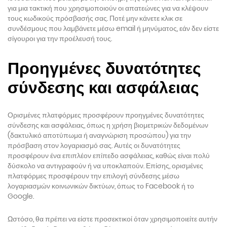
για μια τακτική που χρησιμοποιούν οι απατεώνες για να κλέψουν
τους κωδικούς πρόσβασής σας. Ποτέ μην κάνετε κλικ σε
συνδέσμους που λαμβάνετε μέσω email ή μηνύματος, εάν δεν είστε
σίγουροι για την προέλευσή τους.
Προηγμένες δυνατότητες
σύνδεσης και ασφάλειας
Ορισμένες πλατφόρμες προσφέρουν προηγμένες δυνατότητες
σύνδεσης και ασφάλειας, όπως η χρήση βιομετρικών δεδομένων
(δακτυλικό αποτύπωμα ή αναγνώριση προσώπου) για την
πρόσβαση στον λογαριασμό σας. Αυτές οι δυνατότητες
προσφέρουν ένα επιπλέον επίπεδο ασφάλειας, καθώς είναι πολύ
δύσκολο να αντιγραφούν ή να υποκλαπούν. Επίσης, ορισμένες
πλατφόρμες προσφέρουν την επιλογή σύνδεσης μέσω
λογαριασμών κοινωνικών δικτύων, όπως το Facebook ή το
Google.
Ωστόσο, θα πρέπει να είστε προσεκτικοί όταν χρησιμοποιείτε αυτήν