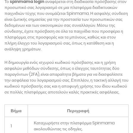
Το
spinmama login
αναφέρεται στη διαδικασία πρόσβασης στον
προσωπικό σας λογαριασμό σε μια πλατφόρμα διαδικτυακών
παιχνιδιών τύχης που ονομάζεται Spinmama. Η ασφαλής σύνδεση
είναι ζωτικής σημασίας για την προστασία των προσωπικών σας
δεδομένων και των οικονομικών σας συναλλαγών. Μέσω της
σύνδεσης, έχετε πρόσβαση σε όλα τα παιχνίδια που προσφέρει η
πλατφόρμα, στις προσφορές και τα μπόνους, καθώς και στον
πλήρη έλεγχο του λογαριασμού σας, όπως η κατάθεση και η
ανάληψη χρημάτων.
Η δημιουργία ενός ισχυρού κωδικού πρόσβασης και η χρήση
ασφαλών μεθόδων σύνδεσης, όπως ο έλεγχος ταυτότητας δύο
παραγόντων (2FA), είναι απαραίτητα βήματα για να διασφαλίσετε
την ασφάλεια του λογαριασμού σας. Επιπλέον, η τακτική αλλαγή του
κωδικού πρόσβασής σας και η αποφυγή χρήσης του ίδιου κωδικού
σε πολλές πλατφόρμες αποτελούν καλές πρακτικές ασφάλειας.
Βήμα
Περιγραφή
Καταχωρήστε στην πλατφόρμα Spinmama
1
ακολουθώντας τις οδηγίες.