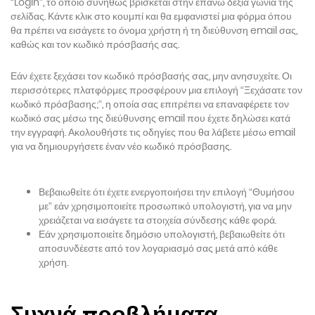
“Login”, το οποίο συνήθως βρίσκεται στην επάνω δεξιά γωνία της
σελίδας. Κάντε κλικ στο κουμπί και θα εμφανιστεί μια φόρμα όπου
θα πρέπει να εισάγετε το όνομα χρήστη ή τη διεύθυνση email σας,
καθώς και τον κωδικό πρόσβασής σας.
Εάν έχετε ξεχάσει τον κωδικό πρόσβασής σας, μην ανησυχείτε. Οι
περισσότερες πλατφόρμες προσφέρουν μια επιλογή “Ξεχάσατε τον
κωδικό πρόσβασης;”, η οποία σας επιτρέπει να επαναφέρετε τον
κωδικό σας μέσω της διεύθυνσης email που έχετε δηλώσει κατά
την εγγραφή. Ακολουθήστε τις οδηγίες που θα λάβετε μέσω email
για να δημιουργήσετε έναν νέο κωδικό πρόσβασης.
Βεβαιωθείτε ότι έχετε ενεργοποιήσει την επιλογή “Θυμήσου
με” εάν χρησιμοποιείτε προσωπικό υπολογιστή, για να μην
χρειάζεται να εισάγετε τα στοιχεία σύνδεσης κάθε φορά.
Εάν χρησιμοποιείτε δημόσιο υπολογιστή, βεβαιωθείτε ότι
αποσυνδέεστε από τον λογαριασμό σας μετά από κάθε
χρήση.
Συχνά προβλήματα