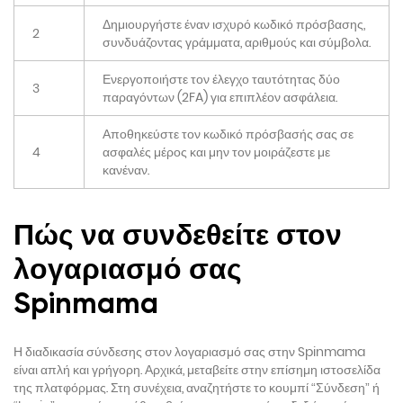
Δημιουργήστε έναν ισχυρό κωδικό πρόσβασης,
2
συνδυάζοντας γράμματα, αριθμούς και σύμβολα.
Ενεργοποιήστε τον έλεγχο ταυτότητας δύο
3
παραγόντων (2FA) για επιπλέον ασφάλεια.
Αποθηκεύστε τον κωδικό πρόσβασής σας σε
4
ασφαλές μέρος και μην τον μοιράζεστε με
κανέναν.
Πώς να συνδεθείτε στον
λογαριασμό σας
Spinmama
Η διαδικασία σύνδεσης στον λογαριασμό σας στην Spinmama
είναι απλή και γρήγορη. Αρχικά, μεταβείτε στην επίσημη ιστοσελίδα
της πλατφόρμας. Στη συνέχεια, αναζητήστε το κουμπί “Σύνδεση” ή