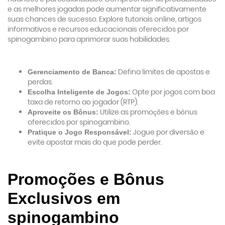
e as melhores jogadas pode aumentar significativamente
suas chances de sucesso. Explore tutoriais online, artigos
informativos e recursos educacionais oferecidos por
spinogambino para aprimorar suas habilidades.
Defina limites de apostas e
Gerenciamento de Banca:
perdas.
Opte por jogos com boa
Escolha Inteligente de Jogos:
taxa de retorno ao jogador (RTP).
Utilize as promoções e bônus
Aproveite os Bônus:
oferecidos por spinogambino.
Jogue por diversão e
Pratique o Jogo Responsável:
evite apostar mais do que pode perder.
Promoções e Bônus
Exclusivos em
spinogambino