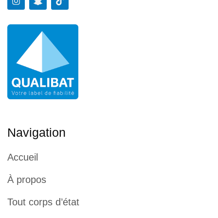
Navigation
Accueil
À propos
Tout corps d’état