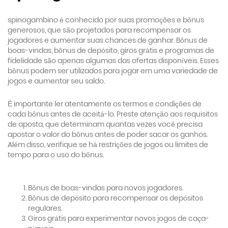
spinogambino é conhecido por suas promoções e bônus
generosos, que são projetados para recompensar os
jogadores e aumentar suas chances de ganhar. Bônus de
boas-vindas, bônus de depósito, giros grátis e programas de
fidelidade são apenas algumas das ofertas disponíveis. Esses
bônus podem ser utilizados para jogar em uma variedade de
jogos e aumentar seu saldo.
É importante ler atentamente os termos e condições de
cada bônus antes de aceitá-lo. Preste atenção aos requisitos
de aposta, que determinam quantas vezes você precisa
apostar o valor do bônus antes de poder sacar os ganhos.
Além disso, verifique se há restrições de jogos ou limites de
tempo para o uso do bônus.
Bônus de boas-vindas para novos jogadores.
Bônus de depósito para recompensar os depósitos
regulares.
Giros grátis para experimentar novos jogos de caça-