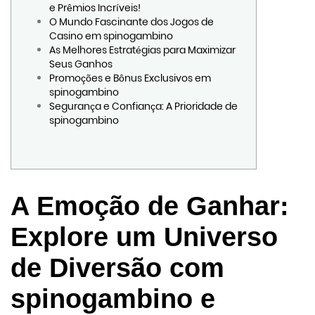
e Prêmios Incríveis!
O Mundo Fascinante dos Jogos de
Casino em spinogambino
As Melhores Estratégias para Maximizar
Seus Ganhos
Promoções e Bônus Exclusivos em
spinogambino
Segurança e Confiança: A Prioridade de
spinogambino
A Emoção de Ganhar:
Explore um Universo
de Diversão com
spinogambino e