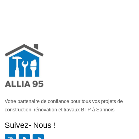
Votre partenaire de confiance pour tous vos projets de
construction, rénovation et travaux BTP à Sannois
Suivez- Nous !